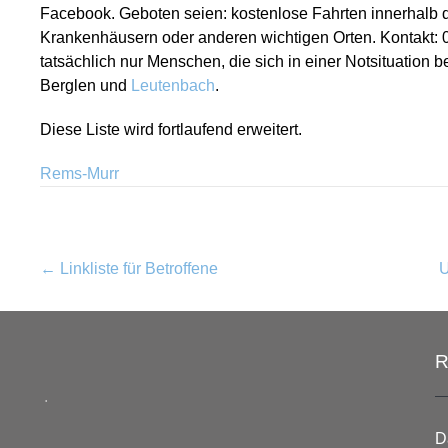
Facebook. Geboten seien: kostenlose Fahrten innerhalb de
Krankenhäusern oder anderen wichtigen Orten. Kontakt:
tatsächlich nur Menschen, die sich in einer Notsituation
Berglen und
Leutenbach
.
Diese Liste wird fortlaufend erweitert.
Rems-Murr
Post
←
Linkliste für Betroffene
U
navigation
R
.
D