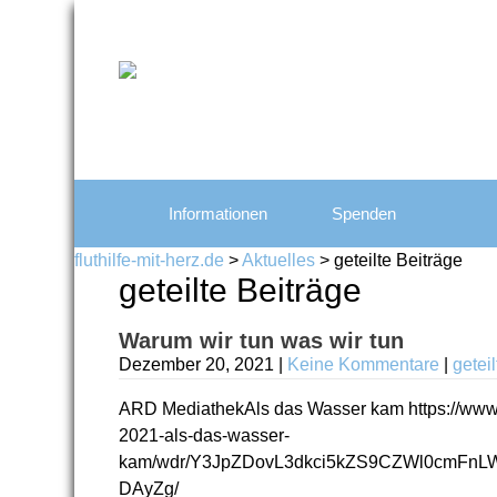
Informationen
Spenden
fluthilfe-mit-herz.de
>
Aktuelles
>
geteilte Beiträge
geteilte Beiträge
Warum wir tun was wir tun
Dezember 20, 2021
|
Keine Kommentare
|
getei
ARD MediathekAls das Wasser kam https://www.a
2021-als-das-wasser-
kam/wdr/Y3JpZDovL3dkci5kZS9CZWl0cmF
DAyZg/